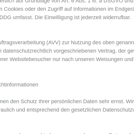
ließlich auf Grundlage von Art. 6 Abs. 1 lit. a DSGVO u
n Cookies oder den Zugriff auf Informationen im Endgerä
DG umfasst. Die Einwilligung ist jederzeit widerrufbar.
uftragsverarbeitung (AVV) zur Nutzung des oben genann
n datenschutzrechtlich vorgeschriebenen Vertrag, der gew
rer Websitebesucher nur nach unseren Weisungen und
cht­informationen
men den Schutz Ihrer persönlichen Daten sehr ernst. Wi
ulich und entsprechend den gesetzlichen Datenschutzvo